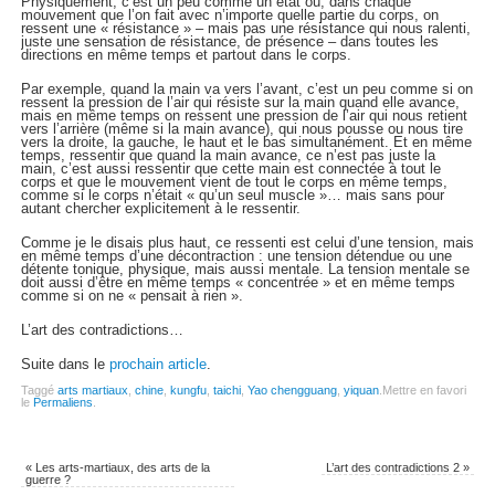
Physiquement, c’est un peu comme un état où, dans chaque
mouvement que l’on fait avec n’importe quelle partie du corps, on
ressent une « résistance » – mais pas une résistance qui nous ralenti,
juste une sensation de résistance, de présence – dans toutes les
directions en même temps et partout dans le corps.
Par exemple, quand la main va vers l’avant, c’est un peu comme si on
ressent la pression de l’air qui résiste sur la main quand elle avance,
mais en même temps on ressent une pression de l’air qui nous retient
vers l’arrière (même si la main avance), qui nous pousse ou nous tire
vers la droite, la gauche, le haut et le bas simultanément. Et en même
temps, ressentir que quand la main avance, ce n’est pas juste la
main, c’est aussi ressentir que cette main est connectée à tout le
corps et que le mouvement vient de tout le corps en même temps,
comme si le corps n’était « qu’un seul muscle »… mais sans pour
autant chercher explicitement à le ressentir.
Comme je le disais plus haut, ce ressenti est celui d’une tension, mais
en même temps d’une décontraction : une tension détendue ou une
détente tonique, physique, mais aussi mentale. La tension mentale se
doit aussi d’être en même temps « concentrée » et en même temps
comme si on ne « pensait à rien ».
L’art des contradictions…
Suite dans le
prochain article
.
Taggé
arts martiaux
,
chine
,
kungfu
,
taichi
,
Yao chengguang
,
yiquan
.
Mettre en favori
le
Permaliens
.
«
Les arts-martiaux, des arts de la
L’art des contradictions 2
»
guerre ?