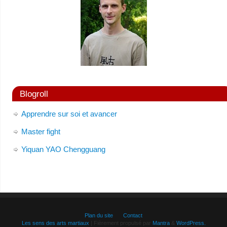
Blogroll
Apprendre sur soi et avancer
Master fight
Yiquan YAO Chengguang
Plan du site
Contact
Les sens des arts martiaux
| Fièrement propulsé par
Mantra
&
WordPress.