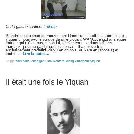
Cette galerie contient
1 photo
.
Prendre conscience du mouvement Dans l’article «Il était une fois le
yiquan», nous avons vu que dans le yiquan, WANGXiangzhai a épuré
tout ce qui n’était pas, selon lui, réellement utile dans les arts-
martiaux, pour ne garder que l’essence. Il a enlevé tout
enchaînement prédéfini (daolu en chinois, ou kata en japonais) et
toutes …
Lire la suite
→
Taggé
directions
,
enseigner
,
mouvement
,
wang xiangzhai
,
yiquan
Il était une fois le Yiquan