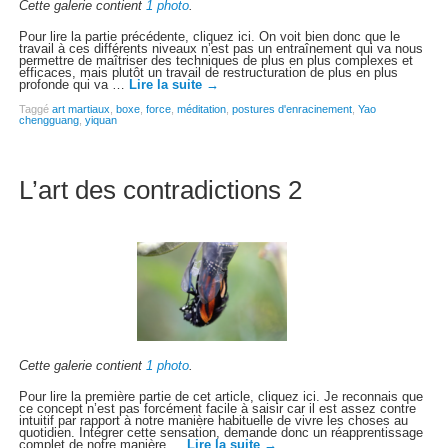
Cette galerie contient
1 photo
.
Pour lire la partie précédente, cliquez ici. On voit bien donc que le
travail à ces différents niveaux n’est pas un entraînement qui va nous
permettre de maîtriser des techniques de plus en plus complexes et
efficaces, mais plutôt un travail de restructuration de plus en plus
profonde qui va …
Lire la suite
→
Taggé
art martiaux
,
boxe
,
force
,
méditation
,
postures d'enracinement
,
Yao
chengguang
,
yiquan
L’art des contradictions 2
Cette galerie contient
1 photo
.
Pour lire la première partie de cet article, cliquez ici. Je reconnais que
ce concept n’est pas forcément facile à saisir car il est assez contre
intuitif par rapport à notre manière habituelle de vivre les choses au
quotidien. Intégrer cette sensation, demande donc un réapprentissage
complet de notre manière …
Lire la suite
→