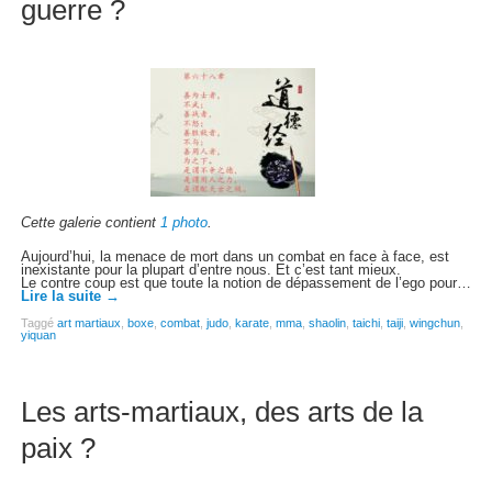
guerre ?
Cette galerie contient
1 photo
.
Aujourd’hui, la menace de mort dans un combat en face à face, est
inexistante pour la plupart d’entre nous. Et c’est tant mieux.
Le contre coup est que toute la notion de dépassement de l’ego pour…
Lire la suite
→
Taggé
art martiaux
,
boxe
,
combat
,
judo
,
karate
,
mma
,
shaolin
,
taichi
,
taiji
,
wingchun
,
yiquan
Les arts-martiaux, des arts de la
paix ?