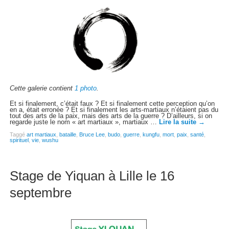
Cette galerie contient
1 photo
.
Et si finalement, c’était faux ? Et si finalement cette perception qu’on
en a, était erronée ? Et si finalement les arts-martiaux n’étaient pas du
tout des arts de la paix, mais des arts de la guerre ? D’ailleurs, si on
regarde juste le nom « art martiaux », martiaux …
Lire la suite
→
Taggé
art martiaux
,
bataille
,
Bruce Lee
,
budo
,
guerre
,
kungfu
,
mort
,
paix
,
santé
,
spirituel
,
vie
,
wushu
Stage de Yiquan à Lille le 16
septembre