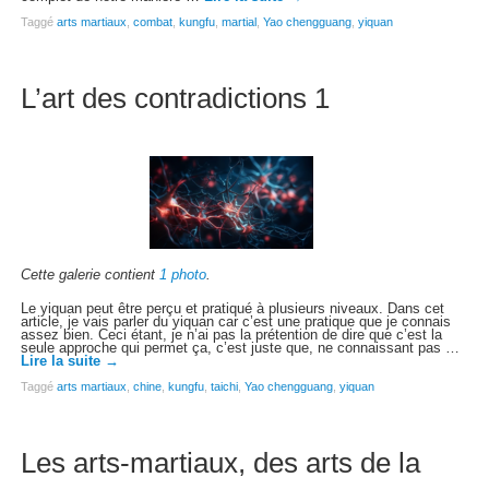
Taggé
arts martiaux
,
combat
,
kungfu
,
martial
,
Yao chengguang
,
yiquan
L’art des contradictions 1
Cette galerie contient
1 photo
.
Le yiquan peut être perçu et pratiqué à plusieurs niveaux. Dans cet
article, je vais parler du yiquan car c’est une pratique que je connais
assez bien. Ceci étant, je n’ai pas la prétention de dire que c’est la
seule approche qui permet ça, c’est juste que, ne connaissant pas …
Lire la suite
→
Taggé
arts martiaux
,
chine
,
kungfu
,
taichi
,
Yao chengguang
,
yiquan
Les arts-martiaux, des arts de la