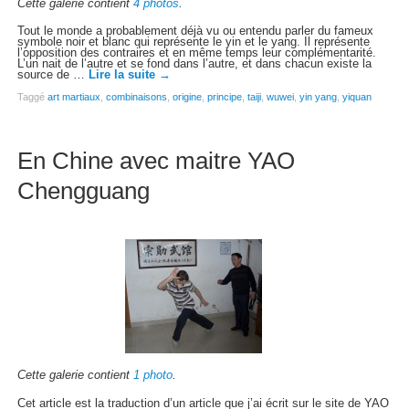
Cette galerie contient
4 photos
.
Tout le monde a probablement déjà vu ou entendu parler du fameux
symbole noir et blanc qui représente le yin et le yang. Il représente
l’opposition des contraires et en même temps leur complémentarité.
L’un nait de l’autre et se fond dans l’autre, et dans chacun existe la
source de …
Lire la suite
→
Taggé
art martiaux
,
combinaisons
,
origine
,
principe
,
taiji
,
wuwei
,
yin yang
,
yiquan
En Chine avec maitre YAO
Chengguang
Cette galerie contient
1 photo
.
Cet article est la traduction d’un article que j’ai écrit sur le site de YAO