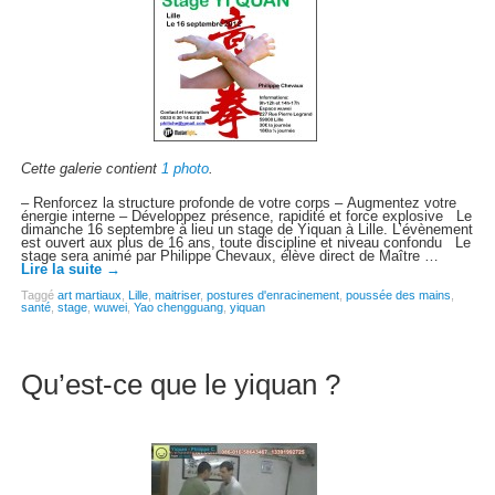
Cette galerie contient
1 photo
.
– Renforcez la structure profonde de votre corps – Augmentez votre
énergie interne – Développez présence, rapidité et force explosive Le
dimanche 16 septembre à lieu un stage de Yiquan à Lille. L’évènement
est ouvert aux plus de 16 ans, toute discipline et niveau confondu Le
stage sera animé par Philippe Chevaux, élève direct de Maître …
Lire la suite
→
Taggé
art martiaux
,
Lille
,
maitriser
,
postures d'enracinement
,
poussée des mains
,
santé
,
stage
,
wuwei
,
Yao chengguang
,
yiquan
Qu’est-ce que le yiquan ?