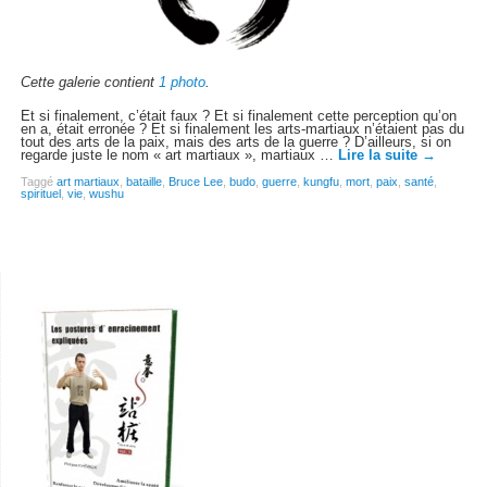
Cette galerie contient
1 photo
.
Et si finalement, c’était faux ? Et si finalement cette perception qu’on
en a, était erronée ? Et si finalement les arts-martiaux n’étaient pas du
tout des arts de la paix, mais des arts de la guerre ? D’ailleurs, si on
regarde juste le nom « art martiaux », martiaux …
Lire la suite
→
Taggé
art martiaux
,
bataille
,
Bruce Lee
,
budo
,
guerre
,
kungfu
,
mort
,
paix
,
santé
,
spirituel
,
vie
,
wushu