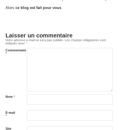
Alors
ce blog est fait pour vous
.
Laisser un commentaire
Votre adresse e-mail ne sera pas publiée.
Les champs obligatoires sont
indiqués avec
*
Commentaire
*
Nom
*
E-mail
*
Site